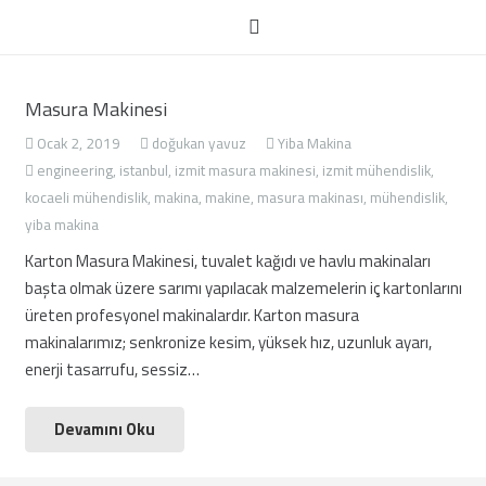
Masura Makinesi
Ocak 2, 2019
doğukan yavuz
Yiba Makina
engineering
,
istanbul
,
izmit masura makinesi
,
izmit mühendislik
,
kocaeli mühendislik
,
makina
,
makine
,
masura makinası
,
mühendislik
,
yiba makina
Karton Masura Makinesi, tuvalet kağıdı ve havlu makinaları
başta olmak üzere sarımı yapılacak malzemelerin iç kartonlarını
üreten profesyonel makinalardır. Karton masura
makinalarımız; senkronize kesim, yüksek hız, uzunluk ayarı,
enerji tasarrufu, sessiz…
Devamını Oku