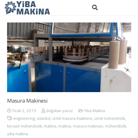
Masura Makinesi
Ocak 2, 2019
doğukan yavuz
Yiba Makina
engineering
,
istanbul
,
izmit masura makinesi
,
izmit mühendislik
,
kocaeli mühendislik
,
makina
,
makine
,
masura makinası
,
mühendislik
,
yiba makina