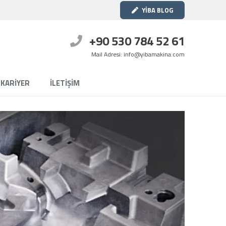
YİBA BLOG
+90 530 784 52 61
Mail Adresi: info@yibamakina.com
KARİYER
İLETİŞİM