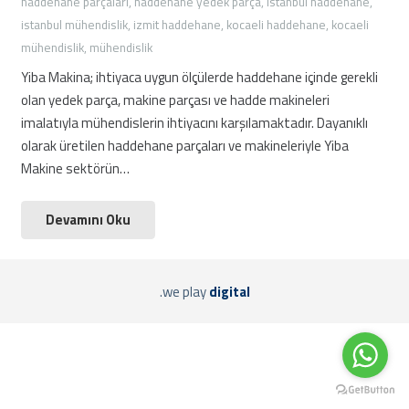
haddehane parçaları
,
haddehane yedek parça
,
istanbul haddehane
,
istanbul mühendislik
,
izmit haddehane
,
kocaeli haddehane
,
kocaeli
mühendislik
,
mühendislik
Yiba Makina; ihtiyaca uygun ölçülerde haddehane içinde gerekli
olan yedek parça, makine parçası ve hadde makineleri
imalatıyla mühendislerin ihtiyacını karşılamaktadır. Dayanıklı
olarak üretilen haddehane parçaları ve makineleriyle Yiba
Makine sektörün…
Devamını Oku
.we play
digital