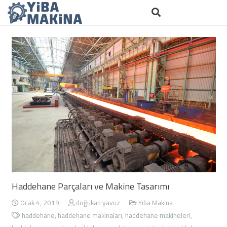
Haddehane Parçaları ve Makine Tasarımı
Ocak 4, 2019
doğukan yavuz
Yiba Makina
haddehane
,
haddehane makinaları
,
haddehane makineleri
,