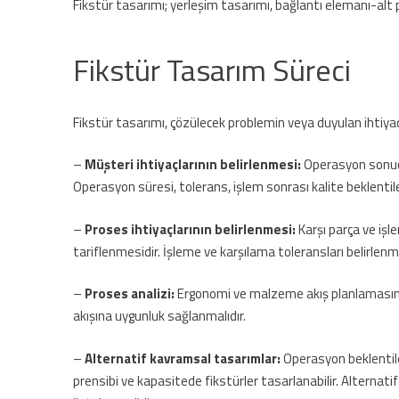
Fikstür tasarımı; yerleşim tasarımı, bağlantı elemanı-alt p
Fikstür Tasarım Süreci
Fikstür tasarımı, çözülecek problemin veya duyulan ihtiyac
–
Müşteri ihtiyaçlarının belirlenmesi:
Operasyon sonucu
Operasyon süresi, tolerans, işlem sonrası kalite beklentileri 
–
Proses ihtiyaçlarının belirlenmesi:
Karşı parça ve işl
tariflenmesidir. İşleme ve karşılama toleransları belirlenmeli
–
Proses analizi:
Ergonomi ve malzeme akış planlamasına 
akışına uygunluk sağlanmalıdır.
–
Alternatif kavramsal tasarımlar:
Operasyon beklentile
prensibi ve kapasitede fikstürler tasarlanabilir. Alternati