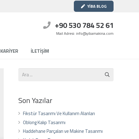
YİBA BLOG
+90 530 784 52 61
Mail Adresi: info@yibamakina.com
KARİYER
İLETİŞİM
Son Yazılar
Fikstür Tasarımı Ve Kullanım Alanları
Oblong Kalıp Tasarımı
Haddehane Parçaları ve Makine Tasarımı