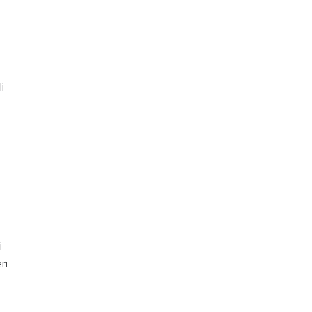
i
i
ri