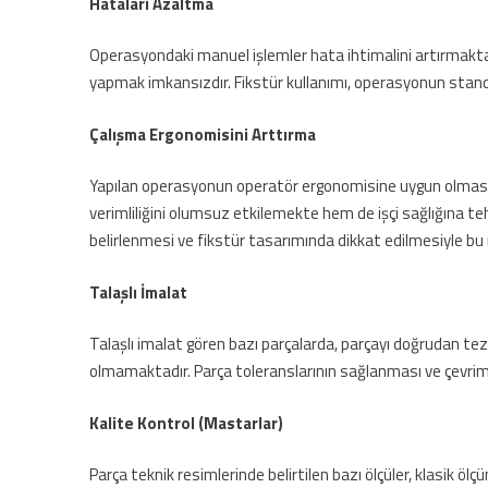
Hataları Azaltma
Operasyondaki manuel işlemler hata ihtimalini artırmakta
yapmak imkansızdır. Fikstür kullanımı, operasyonun standa
Çalışma Ergonomisini Arttırma
Yapılan operasyonun operatör ergonomisine uygun olması 
verimliliğini olumsuz etkilemekte hem de işçi sağlığına te
belirlenmesi ve fikstür tasarımında dikkat edilmesiyle bu r
Talaşlı İmalat
Talaşlı imalat gören bazı parçalarda, parçayı doğrudan t
olmamaktadır. Parça toleranslarının sağlanması ve çevrim sü
Kalite Kontrol (Mastarlar)
Parça teknik resimlerinde belirtilen bazı ölçüler, klasik ölç