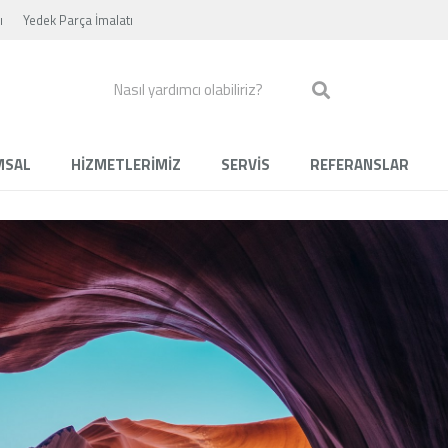
ı
Yedek Parça İmalatı
MSAL
HİZMETLERİMİZ
SERVİS
REFERANSLAR