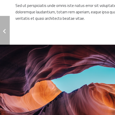
Sed ut perspiciatis unde omnis iste natus error sit volupt
doloremque laudantium, totam rem aperiam, eaque ipsa quae
veritatis et quasi architecto beatae vitae.