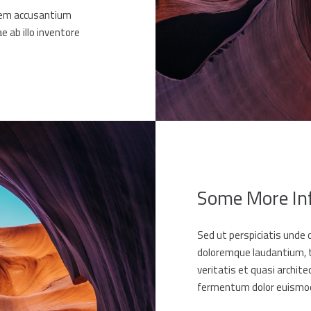
atem accusantium
 ab illo inventore
Some More In
Sed ut perspiciatis unde
doloremque laudantium, t
veritatis et quasi archite
fermentum dolor euismod