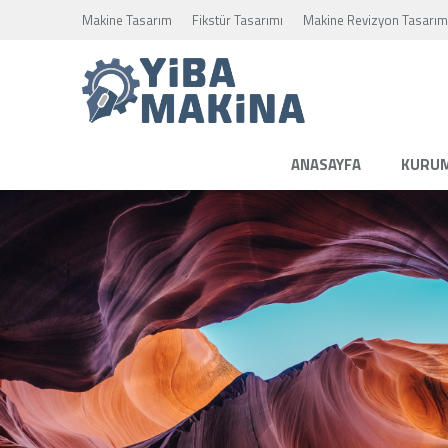
Makine Tasarım
Fikstür Tasarımı
Makine Revizyon Tasarım
ANASAYFA
KURU