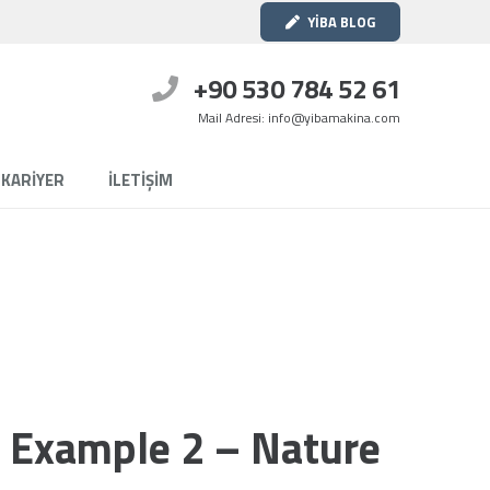
YİBA BLOG
+90 530 784 52 61
Mail Adresi: info@yibamakina.com
KARİYER
İLETİŞİM
t Example 2 – Nature