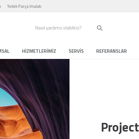
ı
Yedek Parça İmalatı
MSAL
HİZMETLERİMİZ
SERVİS
REFERANSLAR
Projec