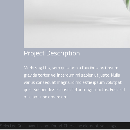
Project Description
Morbi sagittis, sem quis lacinia faucibus, orci ipsum
gravida tortor, vel interdum mi sapien ut justo. Nulla
varius consequat magna, id molestie ipsum volutpat
quis. Suspendisse consectetur fringilla luctus. Fusce id
mi diam, non ornare orci.
Selected Grid Layout is not found. Check the element settings.