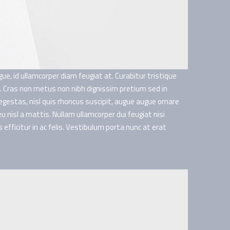
gue, id ullamcorper diam feugiat at. Curabitur tristique
. Cras non metus non nibh dignissim pretium sed in
egestas, nisl quis rhoncus suscipit, augue augue ornare
eu nisl a mattis. Nullam ullamcorper dui feugiat nisi
lis efficitur in ac felis. Vestibulum porta nunc at erat