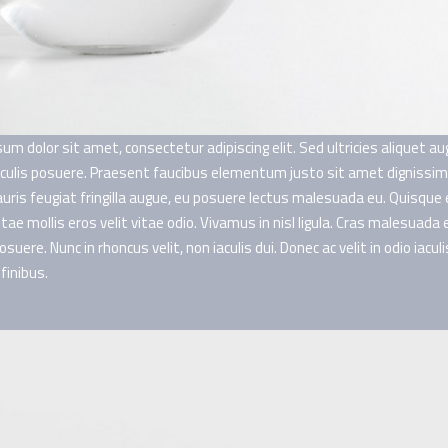
um dolor sit amet, consectetur adipiscing elit. Sed ultricies aliquet au
aculis posuere. Praesent faucibus elementum justo sit amet dignissim
ris feugiat fringilla augue, eu posuere lectus malesuada eu. Quisque 
itae mollis eros velit vitae odio. Vivamus in nisl ligula. Cras malesuada 
posuere. Nunc in rhoncus velit, non iaculis dui. Donec ac velit in odio iacu
 finibus.