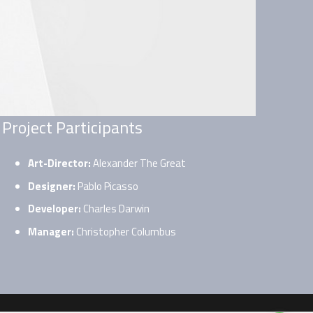
Project Participants
Art-Director:
Alexander The Great
Designer:
Pablo Picasso
Developer:
Charles Darwin
Manager:
Christopher Columbus