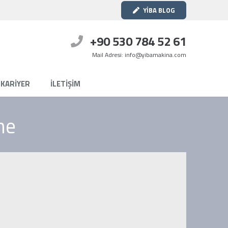
YİBA BLOG
+90 530 784 52 61
Mail Adresi: info@yibamakina.com
KARİYER
İLETİŞİM
ne