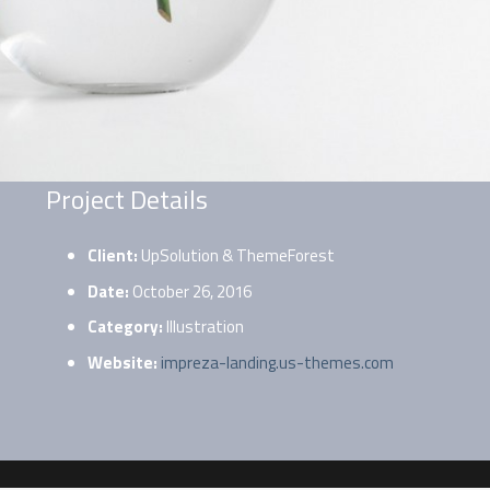
Project Details
Client:
UpSolution & ThemeForest
Date:
October 26, 2016
Category:
Illustration
Website:
impreza-landing.us-themes.com