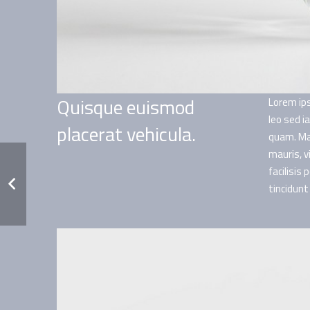
Quisque euismod
Lorem ips
leo sed i
placerat vehicula.
quam. Mau
mauris, v
facilisis 
tincidunt