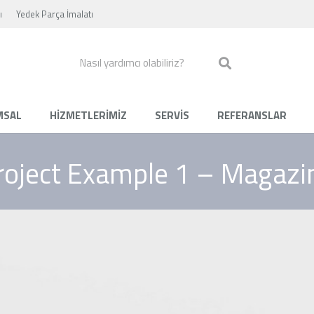
ı
Yedek Parça İmalatı
MSAL
HİZMETLERİMİZ
SERVİS
REFERANSLAR
roject Example 1 – Magazi